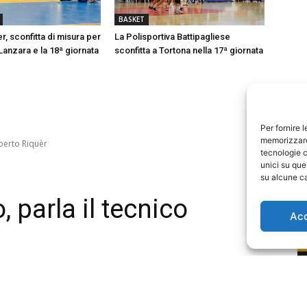
BASKET
er, sconfitta di misura per
La Polisportiva Battipagliese
Lanzara e la 18ª giornata
sconfitta a Tortona nella 17ª giornata
Per fornire 
memorizzare 
tecnologie c
unici su que
su alcune ca
Ac