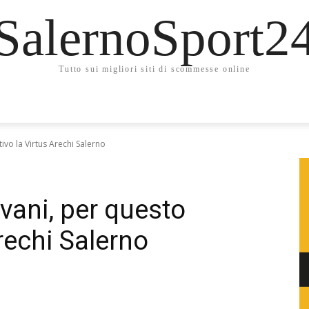
SalernoSport2
Tutto sui migliori siti di scommesse online
tivo la Virtus Arechi Salerno
ovani, per questo
rechi Salerno