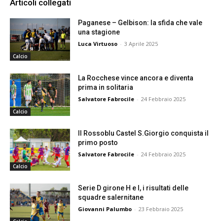
Articoli collegati
Paganese – Gelbison: la sfida che vale
una stagione
Luca Virtuoso
-
3 Aprile 2025
Calcio
La Rocchese vince ancora e diventa
prima in solitaria
Salvatore Fabrocile
-
24 Febbraio 2025
Calcio
Il Rossoblu Castel S.Giorgio conquista il
primo posto
Salvatore Fabrocile
-
24 Febbraio 2025
Calcio
Serie D girone H e I, i risultati delle
squadre salernitane
Giovanni Palumbo
-
23 Febbraio 2025