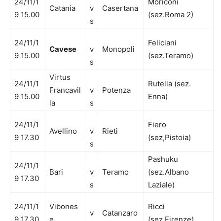
24/11/1
Moriconi
Catania
v
Casertana
9 15.00
(sez.Roma 2)
s
24/11/1
Feliciani
Cavese
v
Monopoli
9 15.00
(sez.Teramo)
s
Virtus
24/11/1
Rutella (sez.
Francavil
v
Potenza
9 15.00
Enna)
la
s
24/11/1
Fiero
Avellino
v
Rieti
9 17.30
(sez,Pistoia)
s
Pashuku
24/11/1
Bari
v
Teramo
(sez.
Albano
9 17.30
s
Laziale)
24/11/1
Vibones
Ricci
v
Catanzaro
9 17.30
e
(sez.Firenze)