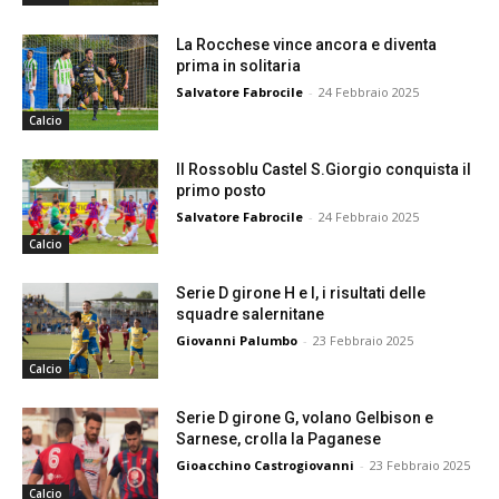
La Rocchese vince ancora e diventa
prima in solitaria
Salvatore Fabrocile
-
24 Febbraio 2025
Calcio
Il Rossoblu Castel S.Giorgio conquista il
primo posto
Salvatore Fabrocile
-
24 Febbraio 2025
Calcio
Serie D girone H e I, i risultati delle
squadre salernitane
Giovanni Palumbo
-
23 Febbraio 2025
Calcio
Serie D girone G, volano Gelbison e
Sarnese, crolla la Paganese
Gioacchino Castrogiovanni
-
23 Febbraio 2025
Calcio