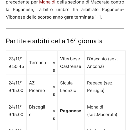
precedente per
Monaldi
della sezione di Macerata contro
la Paganese, l’arbitro umbro ha arbitrato Paganese-
Vibonese dello scorso anno gara terminata 1-1.
Partite e arbitri della 16ª giornata
23/11/1
Viterbese
D’Ascanio (sez.
Ternana
v
9 50.45
Castrense
Ancona)
s
24/11/1
AZ
Sicula
Repace (sez.
v
9 15.00
Picerno
Leonzio
Perugia)
s
24/11/1
Biscegli
Monaldi
v
Paganese
9 15.00
e
(sez.Macerata)
s