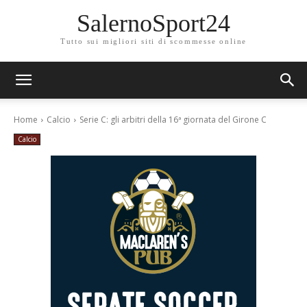
SalernoSport24
Tutto sui migliori siti di scommesse online
Home
Calcio
Serie C: gli arbitri della 16ª giornata del Girone C
Calcio