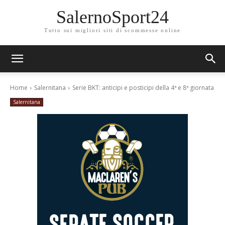
SalernoSport24
Tutto sui migliori siti di scommesse online
Home
Salernitana
Serie BKT: anticipi e posticipi della 4ª e 8ª giornata
Salernitana