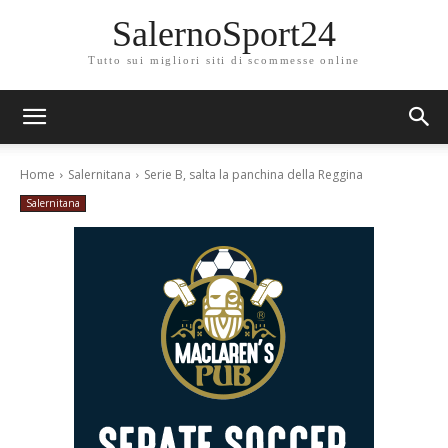
SalernoSport24
Tutto sui migliori siti di scommesse online
Home
Salernitana
Serie B, salta la panchina della Reggina
Salernitana