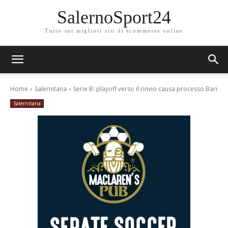
SalernoSport24
Tutto sui migliori siti di scommesse online
Home
Salernitana
Serie B: playoff verso il rinvio causa processo Bari
Salernitana