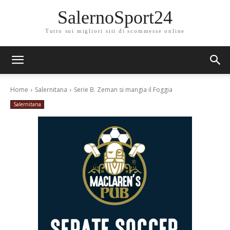
SalernoSport24
Tutto sui migliori siti di scommesse online
Home
Salernitana
Serie B. Zeman si mangia il Foggia
Salernitana