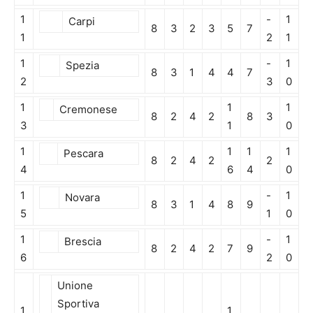
1
-
1
Carpi
8
3
2
3
5
7
1
2
1
1
-
1
Spezia
8
3
1
4
4
7
2
3
0
1
1
1
Cremonese
8
2
4
2
8
3
3
1
0
1
1
1
1
Pescara
8
2
4
2
2
4
6
4
0
1
-
1
Novara
8
3
1
4
8
9
5
1
0
1
-
1
Brescia
8
2
4
2
7
9
6
2
0
Unione
Sportiva
1
1