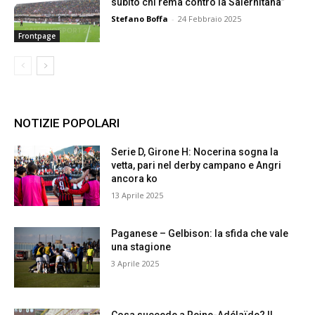
subito chi rema contro la Salernitana”
Stefano Boffa
-
24 Febbraio 2025
Frontpage
NOTIZIE POPOLARI
Serie D, Girone H: Nocerina sogna la
vetta, pari nel derby campano e Angri
ancora ko
13 Aprile 2025
Paganese – Gelbison: la sfida che vale
una stagione
3 Aprile 2025
Cosa succede a Reine-Adélaïde? Il