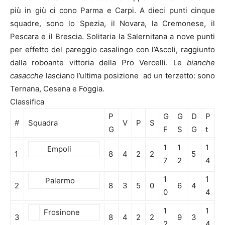
più in giù ci cono Parma e Carpi. A dieci punti cinque
squadre, sono lo Spezia, il Novara, la Cremonese, il
Pescara e il Brescia. Solitaria la Salernitana a nove punti
per effetto del pareggio casalingo con l’Ascoli, raggiunto
dalla roboante vittoria della Pro Vercelli. Le
bianche
casacche
lasciano l’ultima posizione ad un terzetto: sono
Ternana, Cesena e Foggia.
Classifica
P
G
G
D
P
#
Squadra
V
P
S
G
F
S
G
t
1
1
1
Empoli
1
8
4
2
2
5
7
2
4
1
1
Palermo
2
8
3
5
0
6
4
0
4
1
1
Frosinone
3
8
4
2
2
9
3
2
4