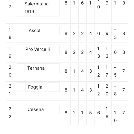
8
1
6
1
9
1
9
Salernitana
7
0
1919
1
-
Ascoli
8
2
2
4
6
9
8
8
3
1
1
1
Pro Vercelli
8
2
2
4
0
8
9
3
3
2
1
1
-
Ternana
8
1
4
3
7
0
2
7
5
2
1
2
-
Foggia
8
1
4
3
7
1
2
0
8
-
2
1
Cesena
8
2
1
5
6
1
7
2
6
0