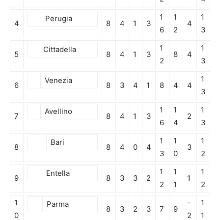
1
1
1
Perugia
4
8
4
1
3
4
6
2
3
1
1
Cittadella
5
8
4
1
3
8
4
2
3
1
Venezia
6
8
3
4
1
8
4
4
3
1
1
1
Avellino
7
8
4
1
3
2
6
4
3
1
1
1
Bari
8
8
4
0
4
3
3
0
2
1
1
1
Entella
9
8
3
3
2
1
2
1
2
1
-
1
Parma
8
3
2
3
7
9
0
2
1