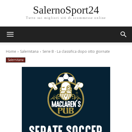
SalernoSport24
Tutto sui migliori siti di scommesse online
Home
Salernitana
Serie B - La classifica dopo otto giornate
Salernitana