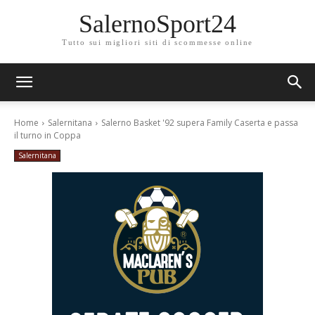
SalernoSport24
Tutto sui migliori siti di scommesse online
Home
Salernitana
Salerno Basket '92 supera Family Caserta e passa
il turno in Coppa
Salernitana