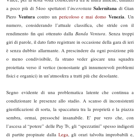
Salernitana
a poco più di 54oo spettatori l’
incerottata
di Gian
Ventura
Venezia
Piero
contro un
pericoloso e mai domo
. Un
numero, considerando l’attuale classifica, che stride con il
rendimento fin qui ottenuto dalla
Banda Ventura
. Senza troppi
giri di parole, il dato fatto registrare in occasione della gara di ieri
è senza dubbio allarmante. A prescindere da ogni posizione più
o meno condivisibile, fa strano veder giocare una squadra
proiettata verso il vertice (nonostante gli innumerevoli problemi
fisici e organici) in un’atmosfera a tratti più che desolante.
Segno evidente di una problematica latente che continua a
condizionare le presenze allo stadio. A scanso di inconsistenti
giustificazioni di sorta, la spaccatura tra la proprietà e la piazza
sembra, ormai, pressoché insanabile. E’ pur vero che, con
l’ascesa al “potere” delle Pay Tv, gli “spezzatini” spesso indigesti
di partite propinate dalla
Lega
, gli orari talvolta improbabili e,