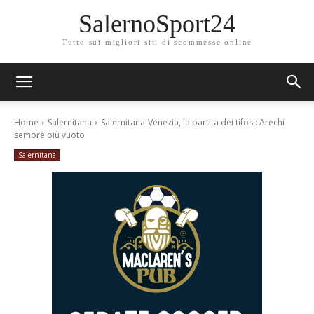
SalernoSport24
Tutto sui migliori siti di scommesse online
Home
Salernitana
Salernitana-Venezia, la partita dei tifosi: Arechi
sempre più vuoto
Salernitana