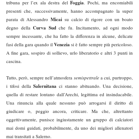
Foggia
tribuna per l’ex ala destra del
. Pochi, ma encomiabili
presenti che, successivamente, hanno accompagnato la super
Micai
parata di Alessandro
su calcio di rigore con un boato
Curva Sud
degno della
che fu. Incitamento, ad ogni modo
sempre incessante, che ha fatto la differenza in alcune, delicate
Venezia
fasi della gara quando il
si è fatto sempre più pericoloso.
A fine gara, sospiro di sollievo, urlo liberatorio e altri 3 punti in
cascina.
Tutto, però, sempre nell’atmosfera
semispettrale
a cui, purtroppo,
Salernitana
i tifosi della
ci stanno abituando. Una decisione,
quella di restare lontano dall’Arechi, legittima ed insindacabile.
Una rinuncia alla quale nessuno può arrogarsi il diritto di
giudicare o, peggio ancora, criticare. Ma che, altrettanto
oggettivamente, punisce ingiustamente un gruppo di calciatori
mai domi guidati, probabilmente, da uno dei migliori allenatori
mai transitati a Salerno.