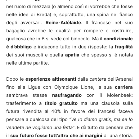
nel ruolo di mezzala (o almeno così si vorrebbe che fosse
nelle idee di Breda) e, soprattutto, una spina nel fianco
degli avversari:
Reine-Adélaïde
. Il francese nel suo
bagaglio avrebbe le qualità per rompere e costruire,
qualcosa che in B si vede col binocolo. Ma il
condizionale
è d’obbligo
e inducono tutte in due risposte: la
fragilità
dei suoi muscoli e quella
apatia
che spesso si è notata
nelle ultime partite.
Dopo le
esperienze altisonanti
dalla
cantera
dell’Arsenal
fino alla Ligue con Olympique Lione, la sua
carriera
sembrava stesse
naufragando
con il Molenbeek:
trasferimento a
titolo gratuito
ma una clausola sulla
futura rivendita al 40% in favore dei francesi faceva
pensare a qualcosa del tipo
“Ve lo diamo gratis, ma se lo
vendete ne vogliamo una fetta”
. E dà tutto da pensare che
il
suo futuro fosse tutt’altro che ai margini
di una storia.