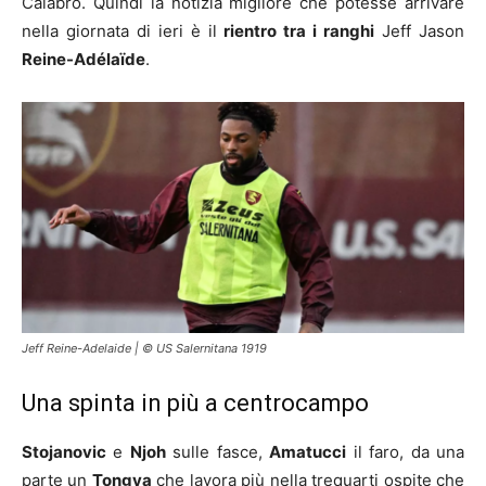
Calabro. Quindi la notizia migliore che potesse arrivare
nella giornata di ieri è il
rientro tra i ranghi
Jeff Jason
Reine-Adélaïde
.
Jeff Reine-Adelaide | © US Salernitana 1919
Una spinta in più a centrocampo
Stojanovic
e
Njoh
sulle fasce,
Amatucci
il faro, da una
parte un
Tongya
che lavora più nella trequarti ospite che