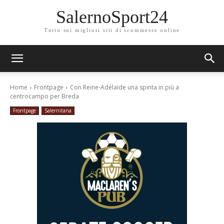
SalernoSport24
Tutto sui migliori siti di scommesse online
Home
Frontpage
Con Reine-Adélaïde una spinta in più a
centrocampo per Breda
Frontpage
Salernitana