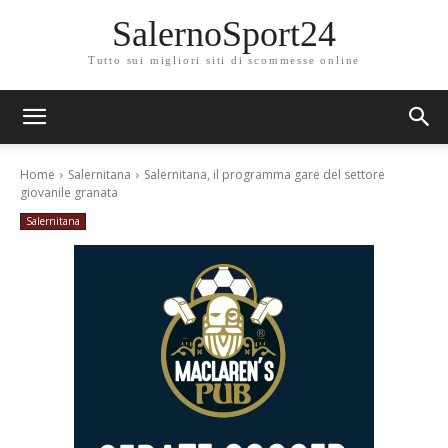
SalernoSport24
Tutto sui migliori siti di scommesse online
Home
Salernitana
Salernitana, il programma gare del settore
giovanile granata
Salernitana