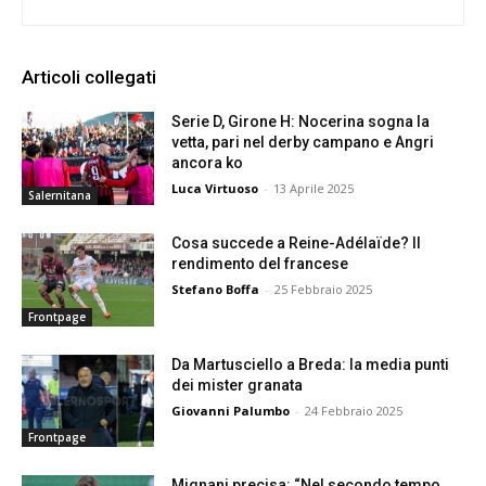
Articoli collegati
Serie D, Girone H: Nocerina sogna la
vetta, pari nel derby campano e Angri
ancora ko
Luca Virtuoso
-
13 Aprile 2025
Salernitana
Cosa succede a Reine-Adélaïde? Il
rendimento del francese
Stefano Boffa
-
25 Febbraio 2025
Frontpage
Da Martusciello a Breda: la media punti
dei mister granata
Giovanni Palumbo
-
24 Febbraio 2025
Frontpage
Mignani precisa: “Nel secondo tempo