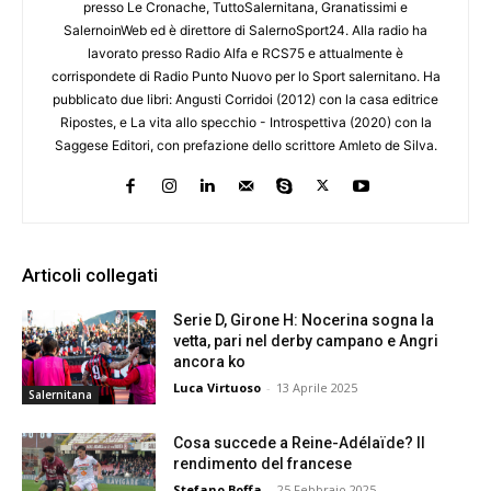
presso Le Cronache, TuttoSalernitana, Granatissimi e
SalernoinWeb ed è direttore di SalernoSport24. Alla radio ha
lavorato presso Radio Alfa e RCS75 e attualmente è
corrispondete di Radio Punto Nuovo per lo Sport salernitano. Ha
pubblicato due libri: Angusti Corridoi (2012) con la casa editrice
Ripostes, e La vita allo specchio - Introspettiva (2020) con la
Saggese Editori, con prefazione dello scrittore Amleto de Silva.
Articoli collegati
Serie D, Girone H: Nocerina sogna la
vetta, pari nel derby campano e Angri
ancora ko
Luca Virtuoso
-
13 Aprile 2025
Salernitana
Cosa succede a Reine-Adélaïde? Il
rendimento del francese
Stefano Boffa
-
25 Febbraio 2025