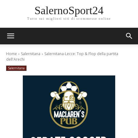
SalernoSport24
Tutto sui migliori siti di scommesse online
Home
Salernitana
Salernitana-Lecce: Top & Flop della partita
dell'Arechi
Salernitana