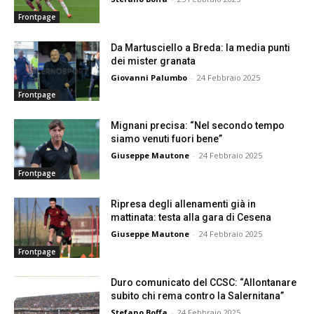
Frontpage
Da Martusciello a Breda: la media punti
dei mister granata
Giovanni Palumbo
-
24 Febbraio 2025
Frontpage
Mignani precisa: “Nel secondo tempo
siamo venuti fuori bene”
Giuseppe Mautone
-
24 Febbraio 2025
Frontpage
Ripresa degli allenamenti già in
mattinata: testa alla gara di Cesena
Giuseppe Mautone
-
24 Febbraio 2025
Frontpage
Duro comunicato del CCSC: “Allontanare
subito chi rema contro la Salernitana”
Stefano Boffa
-
24 Febbraio 2025