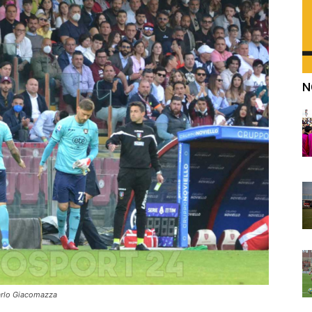
N
Carlo Giacomazza