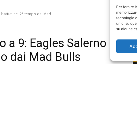
Per fornire 
memorizzare 
tecnologie c
unici su que
su alcune ca
Ac