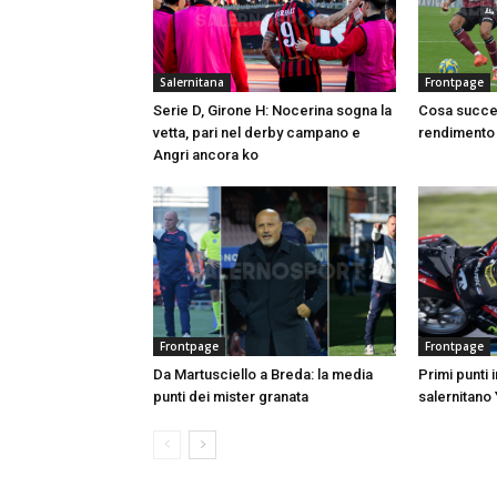
Salernitana
Frontpage
Serie D, Girone H: Nocerina sogna la
Cosa succed
vetta, pari nel derby campano e
rendimento 
Angri ancora ko
Frontpage
Frontpage
Da Martusciello a Breda: la media
Primi punti 
punti dei mister granata
salernitano 