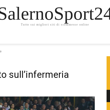
SalernoSport2
Tutto sui migliori siti di scommesse online
ia
to sull’infermeria