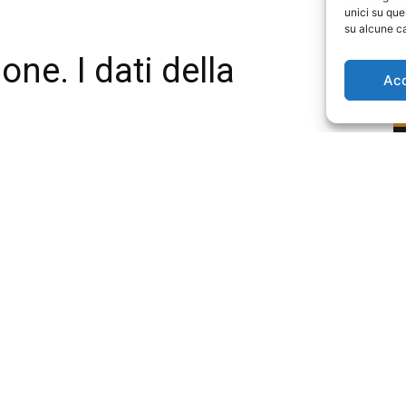
unici su que
su alcune ca
Ac