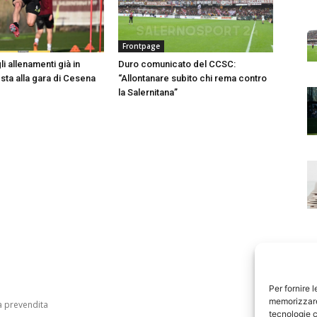
Frontpage
i allenamenti già in
Duro comunicato del CCSC:
esta alla gara di Cesena
“Allontanare subito chi rema contro
la Salernitana”
Per fornire 
memorizzare 
tecnologie c