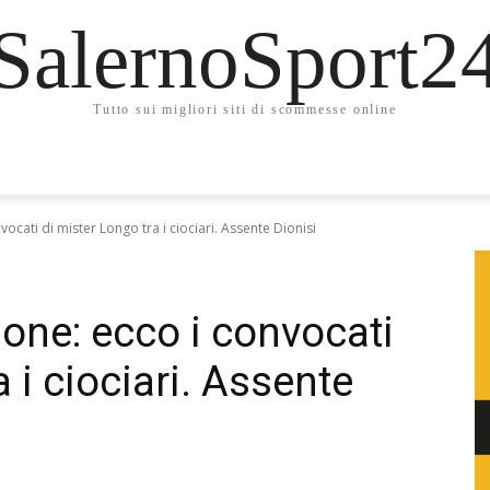
SalernoSport2
Tutto sui migliori siti di scommesse online
ocati di mister Longo tra i ciociari. Assente Dionisi
one: ecco i convocati
 i ciociari. Assente