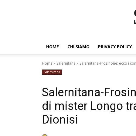
HOME
CHI SIAMO
PRIVACY POLICY
Home
Salernitana
Salernitana-Frosinone: ecco i conv
Salernitana
Salernitana-Frosin
di mister Longo tra
Dionisi