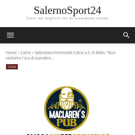
SalernoSport24
Tutto sui migliori siti di scommesse online
Home
Calcio
Salernitana Femminile Calcio a 5, Di Bello: "Non
vediamo l'ora di scendere...
Calcio