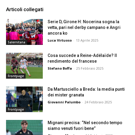
Articoli collegati
Serie D, Girone H: Nocerina sogna la
vetta, pari nel derby campano e Angri
ancora ko
Luca Virtuoso
-
13 Aprile 2025
Salernitana
Cosa succede a Reine-Adélaïde? Il
rendimento del francese
Stefano Boffa
-
25 Febbraio 2025
Frontpage
Da Martusciello a Breda: la media punti
dei mister granata
Giovanni Palumbo
-
24 Febbraio 2025
Frontpage
Mignani precisa: “Nel secondo tempo
siamo venuti fuori bene”