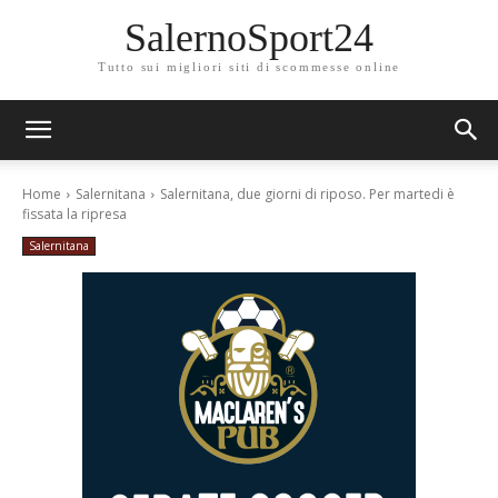
SalernoSport24
Tutto sui migliori siti di scommesse online
Home
Salernitana
Salernitana, due giorni di riposo. Per martedi è
fissata la ripresa
Salernitana