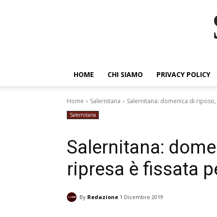
HOME
CHI SIAMO
PRIVACY POLICY
Home
Salernitana
Salernitana: domenica di riposo,
Salernitana
Salernitana: domen
ripresa è fissata 
By
Redazione
1 Dicembre 2019