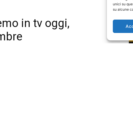
unici su que
su alcune ca
Ac