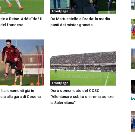
Frontpage
e a Reine-Adélaïde? Il
Da Martusciello a Breda: la media
del francese
punti dei mister granata
Frontpage
i allenamenti già in
Duro comunicato del CCSC:
esta alla gara di Cesena
“Allontanare subito chi rema contro
la Salernitana”