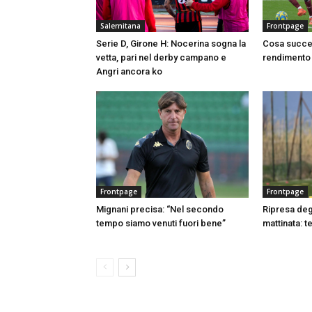
Salernitana
Frontpage
Serie D, Girone H: Nocerina sogna la
Cosa succed
vetta, pari nel derby campano e
rendimento 
Angri ancora ko
Frontpage
Frontpage
Mignani precisa: “Nel secondo
Ripresa degl
tempo siamo venuti fuori bene”
mattinata: t