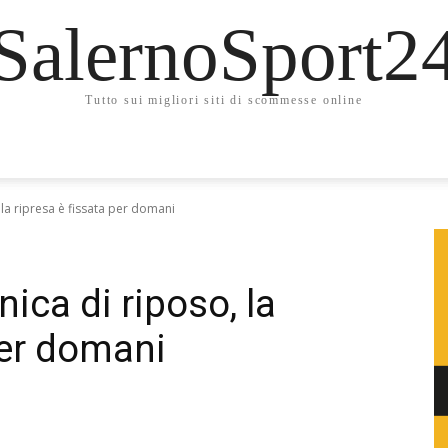
SalernoSport2
Tutto sui migliori siti di scommesse online
 la ripresa è fissata per domani
ica di riposo, la
per domani