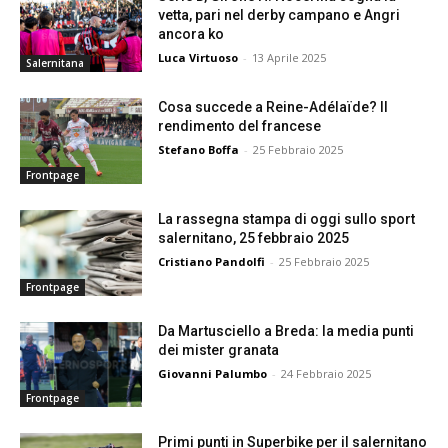
vetta, pari nel derby campano e Angri
ancora ko
Luca Virtuoso
-
13 Aprile 2025
Salernitana
Cosa succede a Reine-Adélaïde? Il
rendimento del francese
Stefano Boffa
-
25 Febbraio 2025
Frontpage
La rassegna stampa di oggi sullo sport
salernitano, 25 febbraio 2025
Cristiano Pandolfi
-
25 Febbraio 2025
Frontpage
Da Martusciello a Breda: la media punti
dei mister granata
Giovanni Palumbo
-
24 Febbraio 2025
Frontpage
Primi punti in Superbike per il salernitano