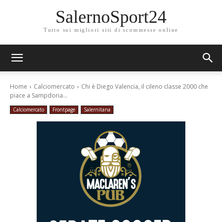
SalernoSport24
Tutto sui migliori siti di scommesse online
Home
Calciomercato
Chi è Diego Valencia, il cileno classe 2000 che
piace a Sampdoria...
Calciomercato
Frontpage
Salernitana