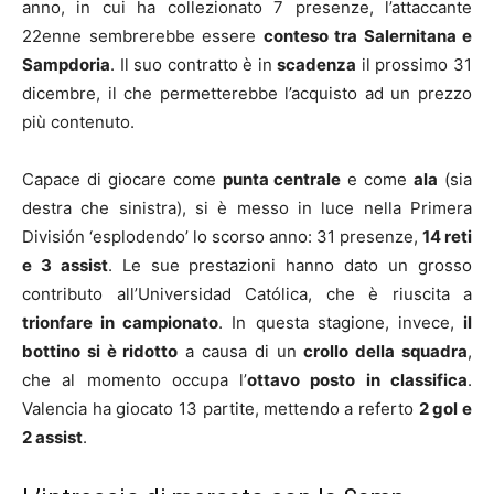
anno, in cui ha collezionato 7 presenze, l’attaccante
22enne sembrerebbe essere
conteso tra Salernitana e
Sampdoria
. Il suo contratto è in
scadenza
il prossimo 31
dicembre, il che permetterebbe l’acquisto ad un prezzo
più contenuto.
Capace di giocare come
punta centrale
e come
ala
(sia
destra che sinistra), si è messo in luce nella
Primera
División
‘esplodendo’ lo scorso anno: 31 presenze,
14 reti
e 3 assist
. Le sue prestazioni hanno dato un grosso
contributo all’Universidad Ca
tólica
, che è riuscita a
trionfare in campionato
. In questa stagione, invece,
il
bottino si è ridotto
a causa di un
crollo della squadra
,
che al momento occupa l’
ottavo posto in classifica
.
Valencia ha giocato 13 partite, mettendo a referto
2 gol e
2 assist
.