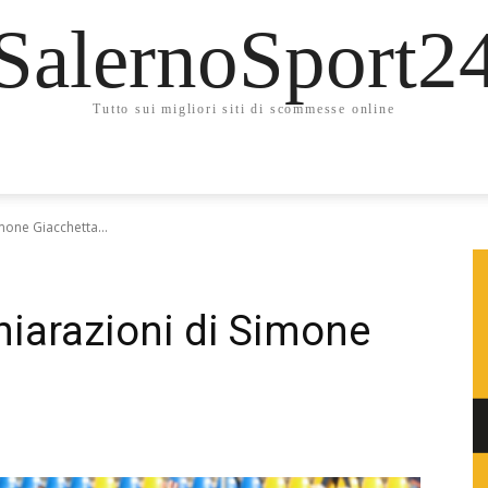
SalernoSport2
Tutto sui migliori siti di scommesse online
mone Giacchetta...
hiarazioni di Simone