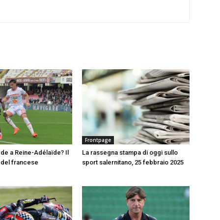
Frontpage
e a Reine-Adélaïde? Il
La rassegna stampa di oggi sullo
del francese
sport salernitano, 25 febbraio 2025