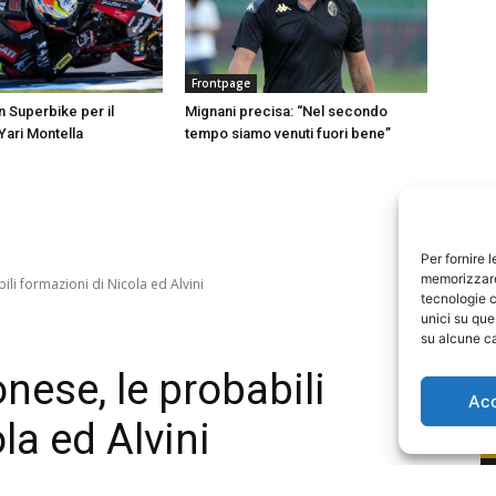
Frontpage
in Superbike per il
Mignani precisa: “Nel secondo
Yari Montella
tempo siamo venuti fuori bene”
Per fornire 
memorizzare 
tecnologie c
unici su que
su alcune ca
Ac