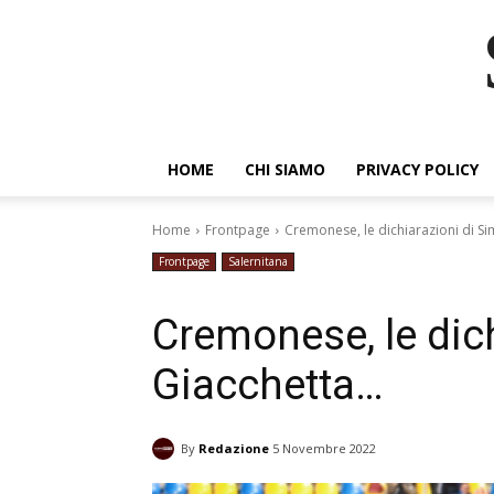
HOME
CHI SIAMO
PRIVACY POLICY
Home
Frontpage
Cremonese, le dichiarazioni di Si
Frontpage
Salernitana
Cremonese, le dic
Giacchetta…
By
Redazione
5 Novembre 2022