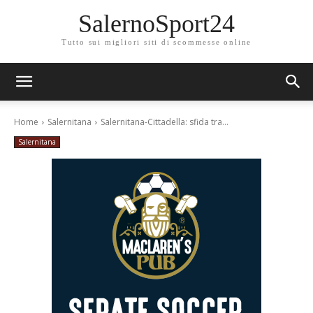
SalernoSport24
Tutto sui migliori siti di scommesse online
Home
Salernitana
Salernitana-Cittadella: sfida tra...
Salernitana