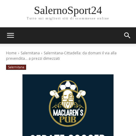
SalernoSport24
Tutto sui migliori siti di scommesse online
Home
Salernitana
Salernitana-Cittadella: da domani il via alla
prevendita... a prezzi dimezzati
Salernitana