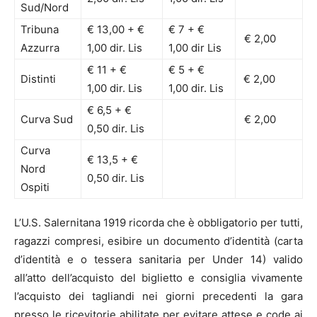
Sud/Nord
Tribuna
€ 13,00 + €
€ 7 + €
€ 2,00
Azzurra
1,00 dir. Lis
1,00 dir Lis
€ 11 + €
€ 5 + €
Distinti
€ 2,00
1,00 dir. Lis
1,00 dir. Lis
€ 6,5 + €
Curva Sud
€ 2,00
0,50 dir. Lis
Curva
€ 13,5 + €
Nord
0,50 dir. Lis
Ospiti
L’U.S. Salernitana 1919 ricorda che è obbligatorio per tutti,
ragazzi compresi, esibire un documento d’identità (carta
d’identità e o tessera sanitaria per Under 14) valido
all’atto dell’acquisto del biglietto e consiglia vivamente
l’acquisto dei tagliandi nei giorni precedenti la gara
presso le ricevitorie abilitate per evitare attese e code ai