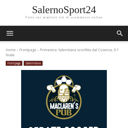
SalernoSport24
Tutto sui migliori siti di scommesse online
Home
Frontpage
Primavera: Salernitana sconfitta dal Cosenza, 0-1
finale
Frontpage
Salernitana