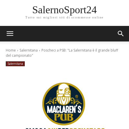
SalernoSport24
Tutto sui migliori siti di scommesse online
Home
Salernitana
Poscheci a PSB: "La Salernitana è il grande bluff
del campionato"
Salernitana