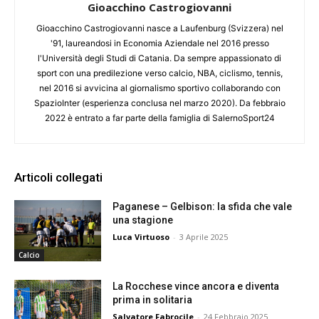
Gioacchino Castrogiovanni
Gioacchino Castrogiovanni nasce a Laufenburg (Svizzera) nel
'91, laureandosi in Economia Aziendale nel 2016 presso
l'Università degli Studi di Catania. Da sempre appassionato di
sport con una predilezione verso calcio, NBA, ciclismo, tennis,
nel 2016 si avvicina al giornalismo sportivo collaborando con
SpazioInter (esperienza conclusa nel marzo 2020). Da febbraio
2022 è entrato a far parte della famiglia di SalernoSport24
Articoli collegati
Paganese – Gelbison: la sfida che vale
una stagione
Luca Virtuoso
-
3 Aprile 2025
Calcio
La Rocchese vince ancora e diventa
prima in solitaria
Salvatore Fabrocile
-
24 Febbraio 2025