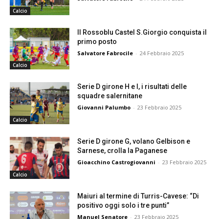
Calcio
Il Rossoblu Castel S.Giorgio conquista il
primo posto
Salvatore Fabrocile
-
24 Febbraio 2025
Calcio
Serie D girone H e I, i risultati delle
squadre salernitane
Giovanni Palumbo
-
23 Febbraio 2025
Calcio
Serie D girone G, volano Gelbison e
Sarnese, crolla la Paganese
Gioacchino Castrogiovanni
-
23 Febbraio 2025
Calcio
Maiuri al termine di Turris-Cavese: “Di
positivo oggi solo i tre punti”
Manuel Senatore
-
23 Febbraio 2025