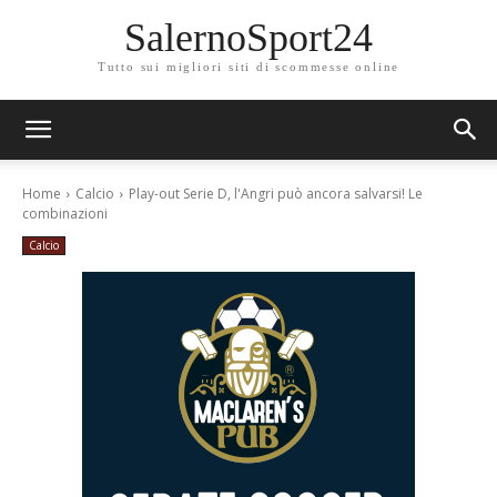
SalernoSport24
Tutto sui migliori siti di scommesse online
Home
Calcio
Play-out Serie D, l'Angri può ancora salvarsi! Le
combinazioni
Calcio