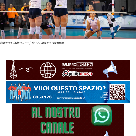
Salerno Guiscards | © Annalaura Naddeo