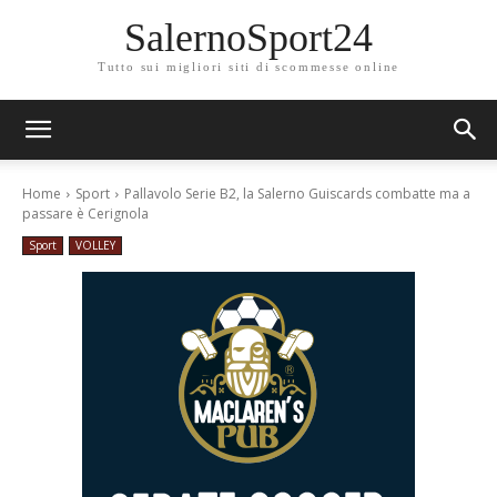
SalernoSport24
Tutto sui migliori siti di scommesse online
Home
Sport
Pallavolo Serie B2, la Salerno Guiscards combatte ma a
passare è Cerignola
Sport
VOLLEY