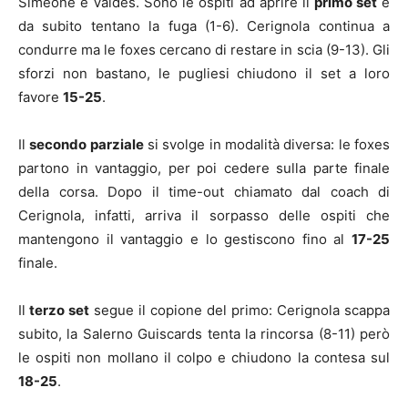
Simeone e Valdes. Sono le ospiti ad aprire il
primo set
e
da subito tentano la fuga (1-6). Cerignola continua a
condurre ma le foxes cercano di restare in scia (9-13). Gli
sforzi non bastano, le pugliesi chiudono il set a loro
favore
15-25
.
Il
secondo parziale
si svolge in modalità diversa: le foxes
partono in vantaggio, per poi cedere sulla parte finale
della corsa. Dopo il time-out chiamato dal coach di
Cerignola, infatti, arriva il sorpasso delle ospiti che
mantengono il vantaggio e lo gestiscono fino al
17-25
finale.
Il
terzo set
segue il copione del primo: Cerignola scappa
subito, la Salerno Guiscards tenta la rincorsa (8-11) però
le ospiti non mollano il colpo e chiudono la contesa sul
18-25
.