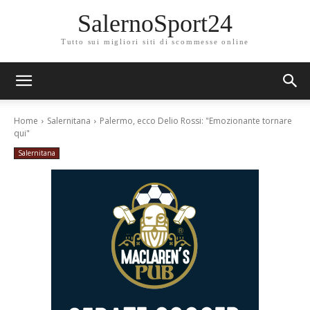
SalernoSport24
Tutto sui migliori siti di scommesse online
Home
Salernitana
Palermo, ecco Delio Rossi: "Emozionante tornare
qui"
Salernitana