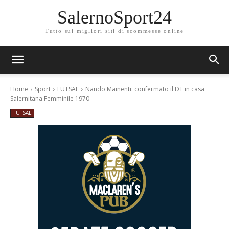
SalernoSport24
Tutto sui migliori siti di scommesse online
Home
Sport
FUTSAL
Nando Mainenti: confermato il DT in casa
Salernitana Femminile 1970
FUTSAL