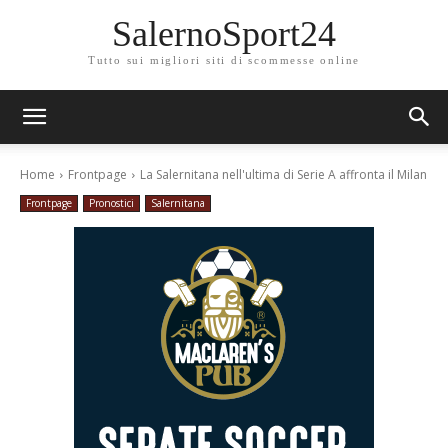
SalernoSport24
Tutto sui migliori siti di scommesse online
Home
Frontpage
La Salernitana nell'ultima di Serie A affronta il Milan
Frontpage
Pronostici
Salernitana