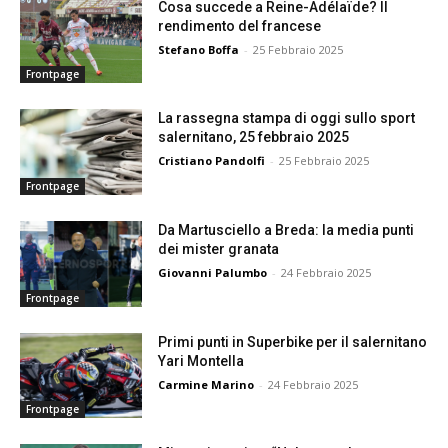
Cosa succede a Reine-Adélaïde? Il
rendimento del francese
Stefano Boffa
-
25 Febbraio 2025
Frontpage
La rassegna stampa di oggi sullo sport
salernitano, 25 febbraio 2025
Cristiano Pandolfi
-
25 Febbraio 2025
Frontpage
Da Martusciello a Breda: la media punti
dei mister granata
Giovanni Palumbo
-
24 Febbraio 2025
Frontpage
Primi punti in Superbike per il salernitano
Yari Montella
Carmine Marino
-
24 Febbraio 2025
Frontpage