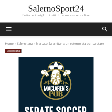
SalernoSport24
Tutto sui migliori siti di scommesse online
Home
Salernitana
Mercato Salernitana: un esterno sta per salutare
Salernitana