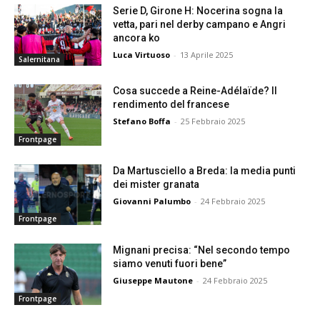
Serie D, Girone H: Nocerina sogna la
vetta, pari nel derby campano e Angri
ancora ko
Luca Virtuoso
-
13 Aprile 2025
Salernitana
Cosa succede a Reine-Adélaïde? Il
rendimento del francese
Stefano Boffa
-
25 Febbraio 2025
Frontpage
Da Martusciello a Breda: la media punti
dei mister granata
Giovanni Palumbo
-
24 Febbraio 2025
Frontpage
Mignani precisa: “Nel secondo tempo
siamo venuti fuori bene”
Giuseppe Mautone
-
24 Febbraio 2025
Frontpage