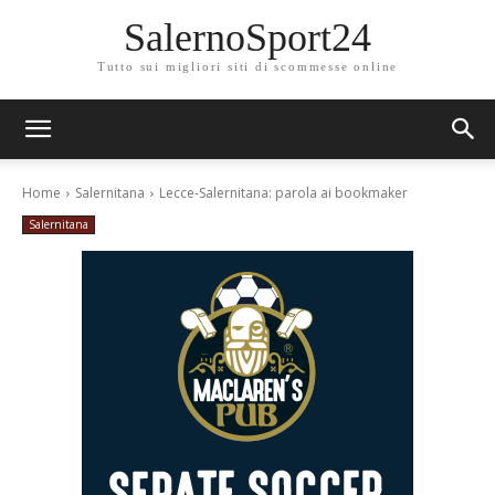
SalernoSport24
Tutto sui migliori siti di scommesse online
Home
Salernitana
Lecce-Salernitana: parola ai bookmaker
Salernitana