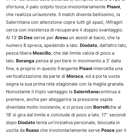
sfortuna, il palo colpito tocca involontariamente
Pisani
,
che realizza un’autorete. Il match diventa bellissimo, la
Salernitana con attenzione copre tutti gli spazi, l’Afragirl
cerca con insistenza di recuperare il doppio svantaggio.
Al 13’
Di Deo
serve per
Aresu
un assist al bacio, che la
numero 8 spreca, spedendo a lato.
Diodato
, dall’altro lato,
pesca libera
Moscillo
, che dal limite calcia di poco a
lato.
Boranga
pensa al portiere in movimento a 3’ dalla
fine, e proprio in questo frangente
Pisani
intercetta una
verticalizzazione da parte di
Moraca
, ed a porta vuota
segna la sua prima rete stagionale con la maglia granata.
Nonostante il triplo vantaggio la
Salernitana
continua a
premere, anche per alleggerire la pressione ospite
diventata molto insistente, e ci prova con
Borrelli
che al
18’ si gira dal limite e conclude di poco a lato. 17” secondi
dopo
Diodato
tenta un’iniziativa personale, bloccata in
uscita da
Russo
che involontariamente serve
Pesce
per il