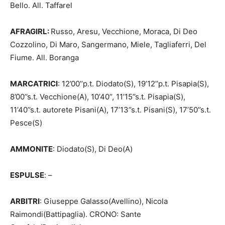
Bello. All. Taffarel
AFRAGIRL:
Russo, Aresu, Vecchione, Moraca, Di Deo
Cozzolino, Di Maro, Sangermano, Miele, Tagliaferri, Del
Fiume. All. Boranga
MARCATRICI
: 12’00’’p.t. Diodato(S), 19’12’’p.t. Pisapia(S),
8’00’’s.t. Vecchione(A), 10’40’’, 11’15’’s.t. Pisapia(S),
11’40’’s.t. autorete Pisani(A), 17’13’’s.t. Pisani(S), 17’50’’s.t.
Pesce(S)
AMMONITE
: Diodato(S), Di Deo(A)
ESPULSE
: –
ARBITRI
: Giuseppe Galasso(Avellino), Nicola
Raimondi(Battipaglia). CRONO: Sante