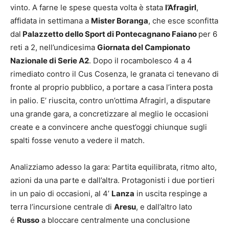
vinto. A farne le spese questa volta è stata
l’Afragirl
,
affidata in settimana a
Mister Boranga
, che esce sconfitta
dal
Palazzetto dello Sport di Pontecagnano Faiano
per 6
reti a 2, nell’undicesima
Giornata del Campionato
Nazionale di Serie A2
. Dopo il rocambolesco 4 a 4
rimediato contro il Cus Cosenza, le granata ci tenevano di
fronte al proprio pubblico, a portare a casa l’intera posta
in palio. E’ riuscita, contro un’ottima Afragirl, a disputare
una grande gara, a concretizzare al meglio le occasioni
create e a convincere anche quest’oggi chiunque sugli
spalti fosse venuto a vedere il match.
Analizziamo adesso la gara: Partita equilibrata, ritmo alto,
azioni da una parte e dall’altra. Protagonisti i due portieri
in un paio di occasioni, al 4’
Lanza
in uscita respinge a
terra l’incursione centrale di
Aresu
, e dall’altro lato
é
Russo
a bloccare centralmente una conclusione