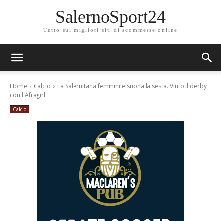
SalernoSport24
Tutto sui migliori siti di scommesse online
Home
Calcio
La Salernitana femminile suona la sesta. Vinto il derby
con l'Afragirl
Calcio