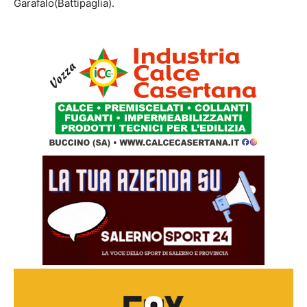
Garafalo(Battipaglia).