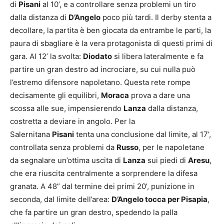
di
Pisani
al 10’, e a controllare senza problemi un tiro
dalla distanza di
D’Angelo
poco più tardi. Il derby stenta a
decollare, la partita è ben giocata da entrambe le parti, la
paura di sbagliare è la vera protagonista di questi primi di
gara. Al 12’ la svolta:
Diodato
si libera lateralmente e fa
partire un gran destro ad incrociare, su cui nulla può
l’estremo difensore napoletano. Questa rete rompe
decisamente gli equilibri,
Moraca
prova a dare una
scossa alle sue, impensierendo
Lanza
dalla distanza,
costretta a deviare in angolo. Per la
Salernitana
Pisani
tenta una conclusione dal limite, al 17’,
controllata senza problemi da
Russo
, per le napoletane
da segnalare un’ottima uscita di
Lanza
sui piedi di
Aresu
,
che era riuscita centralmente a sorprendere la difesa
granata. A 48” dal termine dei primi 20’, punizione in
seconda, dal limite dell’area:
D’Angelo tocca per Pisapia
,
che fa partire un gran destro, spedendo la palla