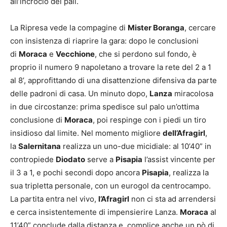
all’incrocio dei pali.
La Ripresa vede la compagine di
Mister Boranga
, cercare
con insistenza di riaprire la gara: dopo le conclusioni
di
Moraca
e
Vecchione
, che si perdono sul fondo, è
proprio il numero 9 napoletano a trovare la rete del 2 a 1
al 8’, approfittando di una disattenzione difensiva da parte
delle padroni di casa. Un minuto dopo,
Lanza
miracolosa
in due circostanze: prima spedisce sul palo un’ottima
conclusione di
Moraca
, poi respinge con i piedi un tiro
insidioso dal limite. Nel momento migliore
dell’Afragirl
,
la
Salernitana
realizza un uno-due micidiale: al 10’40” in
contropiede
Diodato
serve a
Pisapia
l’assist vincente per
il 3 a 1, e pochi secondi dopo ancora
Pisapia
, realizza la
sua tripletta personale, con un eurogol da centrocampo.
La partita entra nel vivo,
l’Afragirl
non ci sta ad arrendersi
e cerca insistentemente di impensierire Lanza.
Moraca
al
11’40” conclude dalla distanza e, complice anche un pò di