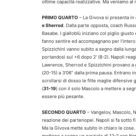
ottime capacità realizzative. Ma veniamo al 
PRIMO QUARTO
– La Givova si presenta i
e Sherrod
. Dalla parte opposta, coach Russo
Basabe. I gialloblù iniziano col piglio giust
fanno sentire ed accompagnano per l’intero 
Spizzichini vanno subito a segno dalla lunga
portandosi sul +6 dopo 2’ (8-2). Napoli reagi
Lawrence, Sherrod e Spizzichini provano a g
(20-15) a 3’06” dalla prima pausa. Entrano
scrollarsi di dosso le fitte maglie difensive 
(
31-19
) con il solo Mascolo a mettere a seg
essere più pesante.
SECONDO QUARTO
– Vangelov, Mascolo, Ni
reazione dei partenopei. Napoli si fa sotto f
Ma la Givova mette subito in chiaro le cose
mettono a segno un parziale di 12-2 con Napo