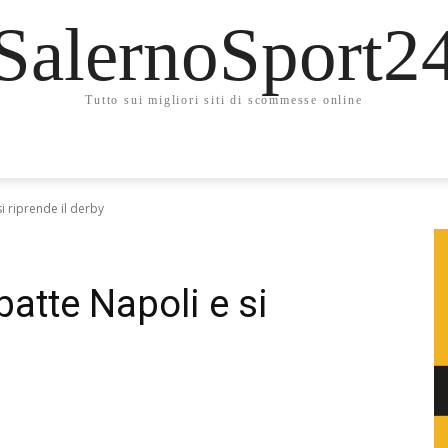
SalernoSport2
Tutto sui migliori siti di scommesse online
si riprende il derby
batte Napoli e si