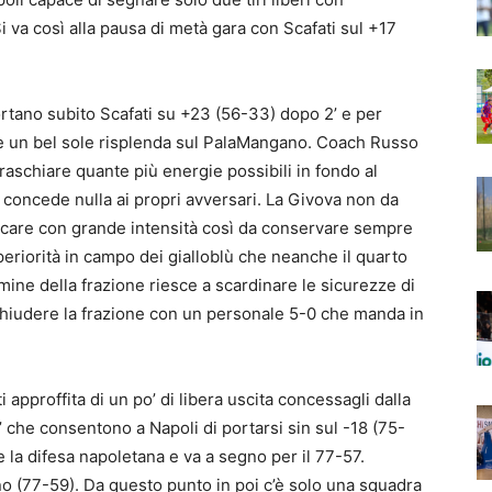
 va così alla pausa di metà gara con Scafati sul +17
rtano subito Scafati su +23 (56-33) dopo 2’ e per
te un bel sole risplenda sul PalaMangano. Coach Russo
raschiare quante più energie possibili in fondo al
 concede nulla ai propri avversari. La Givova non da
ocare con grande intensità così da conservare sempre
periorità in campo dei gialloblù che neanche il quarto
ine della frazione riesce a scardinare le sicurezze di
chiudere la frazione con un personale 5-0 che manda in
 approffita di un po’ di libera uscita concessagli dalla
’ che consentono a Napoli di portarsi sin sul -18 (75-
e la difesa napoletana e va a segno per il 77-57.
no (77-59). Da questo punto in poi c’è solo una squadra