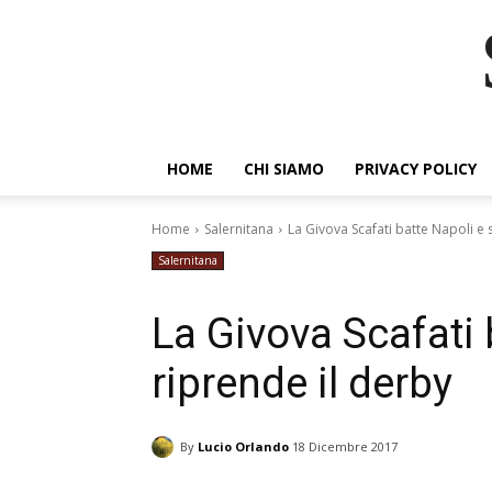
HOME
CHI SIAMO
PRIVACY POLICY
Home
Salernitana
La Givova Scafati batte Napoli e 
Salernitana
La Givova Scafati 
riprende il derby
By
Lucio Orlando
18 Dicembre 2017