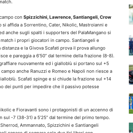
match.
n campo con
Spizzichini, Lawrence, Santiangeli, Crow
 si affida a Sorrentino, Cater, Nikolic, Mastroianni e
o ed anche sugli spalti i supporters del PalaMangano si
match i propri giocatori in campo. Santiangeli e
 distanza e la Givova Scafati prova il prova allungo
sce e pareggia a 6’50” dal termine della frazione (8-8).
raffiare nuovamente ed i gialloblù si portano sul +5
 in campo anche Ranuzzi e Romeo e Napoli non riesce a
gialloblù. Scafati spinge e si chiude la frazione sul +14
no dei punti per impedire che il passivo potesse
kolic e Fioravanti sono i protagonisti di un accenno di
in sul -7 (38-31) a 5’25” dal termine del primo tempo.
. Sherrod, Ammannato, Spizzichini e Santiangeli
li capace di segnare solo due tiri liberi con