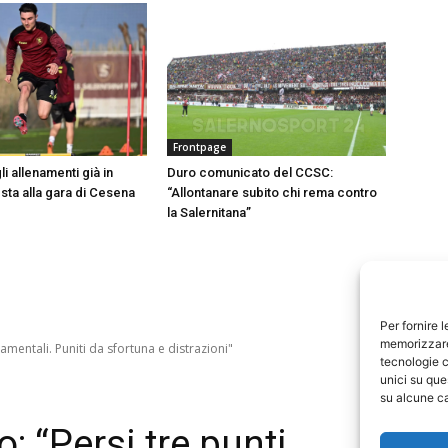
Frontpage
i allenamenti già in
Duro comunicato del CCSC:
esta alla gara di Cesena
“Allontanare subito chi rema contro
la Salernitana”
Per fornire 
memorizzare 
tecnologie c
unici su que
su alcune ca