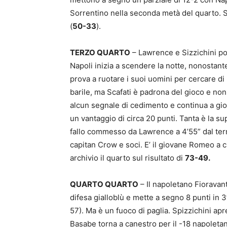
Sorrentino nella seconda metà del quarto. Si
(
50-33
).
TERZO QUARTO
– Lawrence e Sizzichini po
Napoli inizia a scendere la notte, nonostan
prova a ruotare i suoi uomini per cercare di 
barile, ma Scafati è padrona del gioco e non
alcun segnale di cedimento e continua a gi
un vantaggio di circa 20 punti. Tanta è la su
fallo commesso da Lawrence a 4’55” dal term
capitan Crow e soci. E’ il giovane Romeo a 
archivio il quarto sul risultato di
73-49.
QUARTO QUARTO
– Il napoletano Fioravanti
difesa gialloblù e mette a segno 8 punti in 3
57). Ma è un fuoco di paglia. Spizzichini apr
Basabe torna a canestro per il -18 napoleta