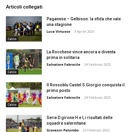
Articoli collegati
Paganese – Gelbison: la sfida che vale
una stagione
Luca Virtuoso
-
3 Aprile 2025
Calcio
La Rocchese vince ancora e diventa
prima in solitaria
Salvatore Fabrocile
-
24 Febbraio 2025
Calcio
Il Rossoblu Castel S.Giorgio conquista il
primo posto
Salvatore Fabrocile
-
24 Febbraio 2025
Calcio
Serie D girone H e I, i risultati delle
squadre salernitane
Giovanni Palumbo
-
23 Febbraio 2025