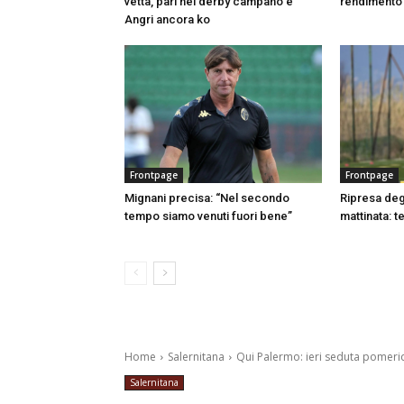
vetta, pari nel derby campano e
rendimento 
Angri ancora ko
Frontpage
Frontpage
Mignani precisa: “Nel secondo
Ripresa degl
tempo siamo venuti fuori bene”
mattinata: t