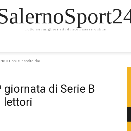
SalernoSport2
Tutto sui migliori siti di scommesse online
rie B ConTe.It scelto dai...
ª giornata di Serie B
 lettori