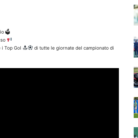
io 🗳
foso
e i Top Gol
di tutte le giornate del campionato di