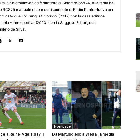
imi e SalernoinWeb ed è direttore di SalernoSport24. Alla radio ha
 e RCS75 e attualmente è corrispondete di Radio Punto Nuovo per
blicato due libri: Angusti Corridoi (2012) con la casa editrice
ecchio - Introspettiva (2020) con la Saggese Editori, con
Amleto de Silva.
Frontpage
e a Reine-Adélaïde? Il
Da Martusciello a Breda: la media