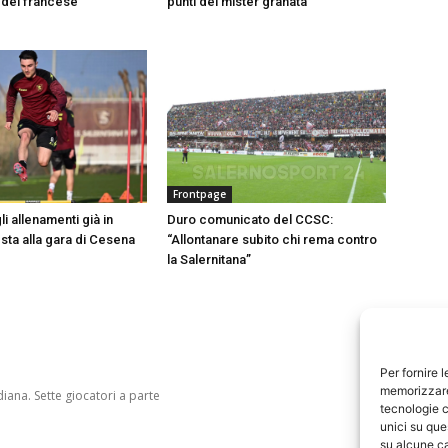
del francese
punti dei mister granata
Frontpage
i allenamenti già in
Duro comunicato del CCSC:
esta alla gara di Cesena
“Allontanare subito chi rema contro
la Salernitana”
Per fornire 
memorizzare 
tecnologie c
unici su que
su alcune ca