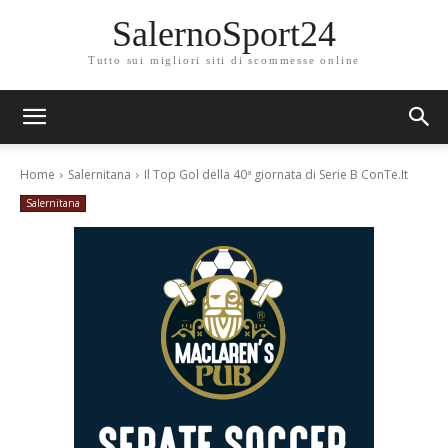
SalernoSport24
Tutto sui migliori siti di scommesse online
Home
Salernitana
Il Top Gol della 40ª giornata di Serie B ConTe.It
Salernitana