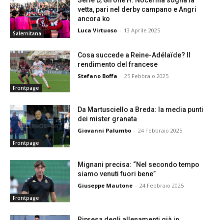
vetta, pari nel derby campano e Angri
ancora ko
Luca Virtuoso
-
13 Aprile 2025
Salernitana
Cosa succede a Reine-Adélaïde? Il
rendimento del francese
Stefano Boffa
-
25 Febbraio 2025
Frontpage
Da Martusciello a Breda: la media punti
dei mister granata
Giovanni Palumbo
-
24 Febbraio 2025
Frontpage
Mignani precisa: “Nel secondo tempo
siamo venuti fuori bene”
Giuseppe Mautone
-
24 Febbraio 2025
Frontpage
Ripresa degli allenamenti già in