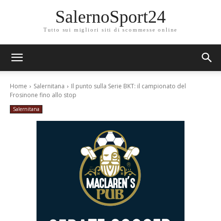
SalernoSport24
Tutto sui migliori siti di scommesse online
Home
Salernitana
Il punto sulla Serie BKT: il campionato del
Frosinone fino allo stop
Salernitana