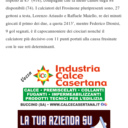
rispetto al 45’ (+14), compagine che fa meno cambi sugli 84
disponibili (74). I calciatori del Frosinone pluripresenti sono, 27
gettoni a testa, Lorenzo Ariaudo e Raffaele Maiello, re dei minuti
giocati il primo dei due, a quota 2413’, mentre Federico Dionisi,
9 gol segnati, è il capocannoniere dei ciociari nonché il
calciatore più decisivo con 11 punti portati alla causa frusinate
con le sue reti determinanti.