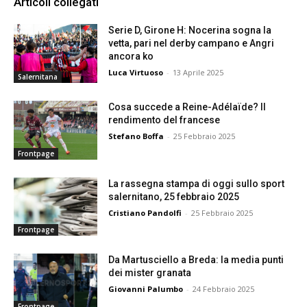
Articoli collegati
Serie D, Girone H: Nocerina sogna la
vetta, pari nel derby campano e Angri
ancora ko
Luca Virtuoso
-
13 Aprile 2025
Salernitana
Cosa succede a Reine-Adélaïde? Il
rendimento del francese
Stefano Boffa
-
25 Febbraio 2025
Frontpage
La rassegna stampa di oggi sullo sport
salernitano, 25 febbraio 2025
Cristiano Pandolfi
-
25 Febbraio 2025
Frontpage
Da Martusciello a Breda: la media punti
dei mister granata
Giovanni Palumbo
-
24 Febbraio 2025
Frontpage