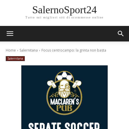
SalernoSport24
Tutto sui migliori siti di scommesse online
Home
Salernitana
Focus centrocampo: la grinta non basta
Salernitana