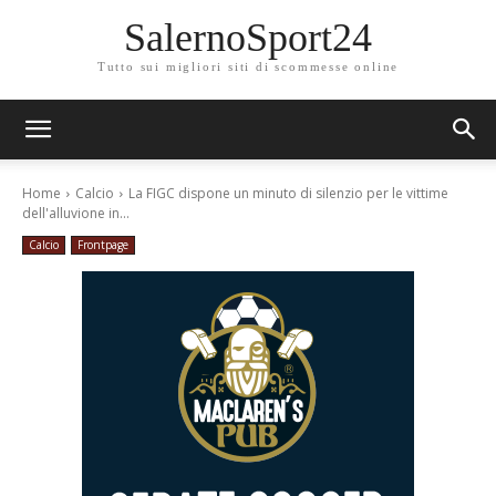
SalernoSport24
Tutto sui migliori siti di scommesse online
Home
Calcio
La FIGC dispone un minuto di silenzio per le vittime
dell'alluvione in...
Calcio
Frontpage