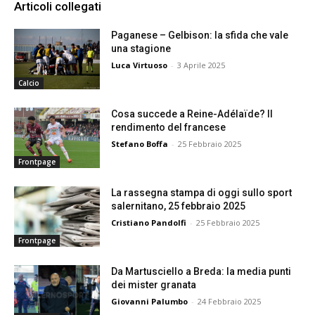
Articoli collegati
Paganese – Gelbison: la sfida che vale
una stagione
Luca Virtuoso
-
3 Aprile 2025
Calcio
Cosa succede a Reine-Adélaïde? Il
rendimento del francese
Stefano Boffa
-
25 Febbraio 2025
Frontpage
La rassegna stampa di oggi sullo sport
salernitano, 25 febbraio 2025
Cristiano Pandolfi
-
25 Febbraio 2025
Frontpage
Da Martusciello a Breda: la media punti
dei mister granata
Giovanni Palumbo
-
24 Febbraio 2025