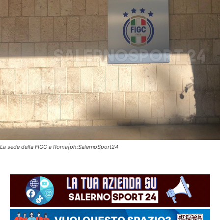
La sede della FIGC a Roma|ph:SalernoSport24