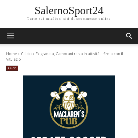
SalernoSport24
Tutto sui migliori siti di scommesse online
Home
Calcio
Ex granata, Camorani resta in attività e firma con il
Vitulazio
Calcio