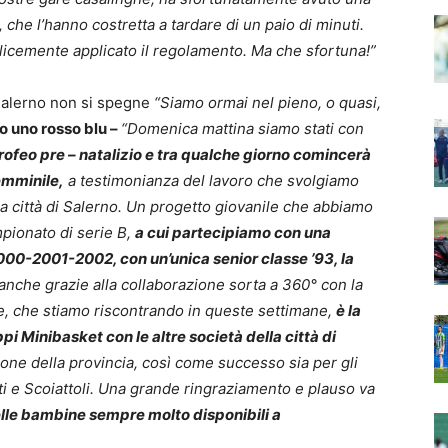
, che l’hanno costretta a tardare di un paio di minuti.
plicemente applicato il regolamento. Ma che sfortuna!”
Salerno non si spegne
“Siamo ormai nel pieno, o quasi,
o uno rosso blu –
“Domenica mattina siamo stati con
Trofeo pre – natalizio e tra qualche giorno comincerà
emminile,
a testimonianza del lavoro che svolgiamo
la città di Salerno. Un progetto giovanile che abbiamo
pionato di serie B,
a cui partecipiamo con una
000-2001-2002, con un’unica senior classe ’93, la
anche grazie alla collaborazione sorta a 360° con la
re, che stiamo riscontrando in queste settimane,
è la
ppi Minibasket con le altre società della città di
one della provincia, così come successo sia per gli
tti e Scoiattoli. Una grande ringraziamento e plauso va
elle bambine sempre molto disponibili a