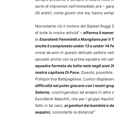
serie di imprevisti nell’immediato pre – gara
Gli arbitri, come giusto che sia, hanno sem
Nonostante ciò il motore del Basket Ruggi 
di tutte le nostre attività”
– afferma il numer
le
Esordienti Femminili a Marigliano per il 
anche il campionato under 13 e under 14 F
ormai da anni in questo delicato settore nel
sposato anche con la prima squadra nel cam
squadra formata da tutte nate negli anni 2
nostra capitana Di Pace.
Questo, possibile 
Polisportiva Battipagliese. L’unico dispiace
difficoltà nel poter giocare con i nostri gru
Salerno,
costringendoci ad andare in altre z
Esordienti Maschili, che per i gruppi Aquilo
fatto in tal caso,
ai genitori dei bambini e d
seguirci,
nonostante la distanza!”