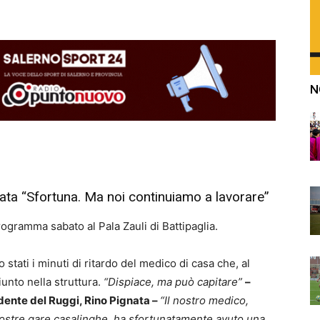
N
nata “Sfortuna. Ma noi continuiamo a lavorare”
rogramma sabato al Pala Zauli di Battipaglia.
stati i minuti di ritardo del medico di casa che, al
unto nella struttura.
“Dispiace, ma può capitare”
–
dente del Ruggi, Rino Pignata –
“Il nostro medico,
ostre gare casalinghe, ha sfortunatamente avuto una