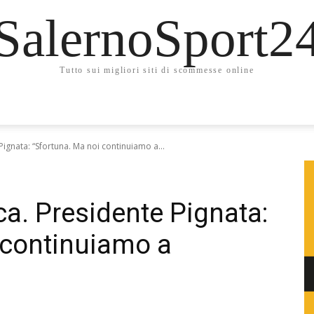
SalernoSport2
Tutto sui migliori siti di scommesse online
Pignata: “Sfortuna. Ma noi continuiamo a...
oca. Presidente Pignata:
 continuiamo a