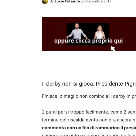
By
Lucio Orlando
27 Novembre 2017
Il derby non si gioca. Presidente Pig
Finisce, o meglio non comincia il derby in p
2 punti persi troppo facilmente, come 2 sono 
termine del riscaldamento non era ancora gi
commenta con un filo di rammarico il presi
sempre presente e sempre in orario nelle n