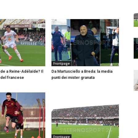
Frontpage
e a Reine-Adélaïde? Il
Da Martusciello a Breda: la media
del francese
punti dei mister granata
Frontpage