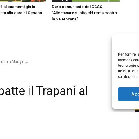
i allenamenti già in
Duro comunicato del CCSC:
esta alla gara di Cesena
“Allontanare subito chi rema contro
la Salernitana”
Per fornire 
memorizzare 
tecnologie c
unici su que
su alcune ca
Ac