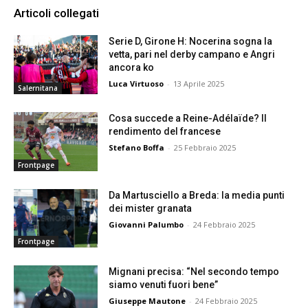
Articoli collegati
Serie D, Girone H: Nocerina sogna la
vetta, pari nel derby campano e Angri
ancora ko
Luca Virtuoso
-
13 Aprile 2025
Salernitana
Cosa succede a Reine-Adélaïde? Il
rendimento del francese
Stefano Boffa
-
25 Febbraio 2025
Frontpage
Da Martusciello a Breda: la media punti
dei mister granata
Giovanni Palumbo
-
24 Febbraio 2025
Frontpage
Mignani precisa: “Nel secondo tempo
siamo venuti fuori bene”
Giuseppe Mautone
-
24 Febbraio 2025