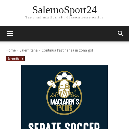
SalernoSport24
Tutto sui migliori siti di scommesse online
Home
Salernitana
Continua l'astinenza in zona gol
Salernitana