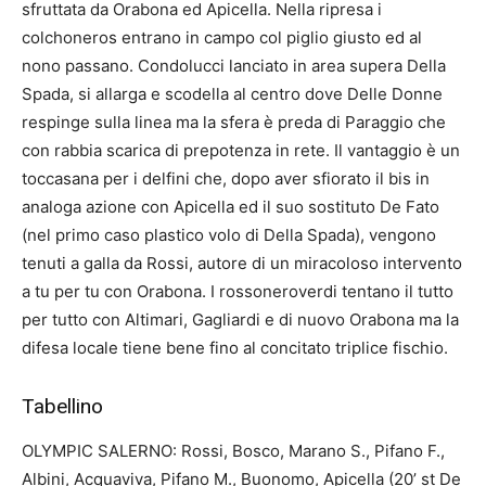
sfruttata da Orabona ed Apicella. Nella ripresa i
colchoneros entrano in campo col piglio giusto ed al
nono passano. Condolucci lanciato in area supera Della
Spada, si allarga e scodella al centro dove Delle Donne
respinge sulla linea ma la sfera è preda di Paraggio che
con rabbia scarica di prepotenza in rete. Il vantaggio è un
toccasana per i delfini che, dopo aver sfiorato il bis in
analoga azione con Apicella ed il suo sostituto De Fato
(nel primo caso plastico volo di Della Spada), vengono
tenuti a galla da Rossi, autore di un miracoloso intervento
a tu per tu con Orabona. I rossoneroverdi tentano il tutto
per tutto con Altimari, Gagliardi e di nuovo Orabona ma la
difesa locale tiene bene fino al concitato triplice fischio.
Tabellino
OLYMPIC SALERNO: Rossi, Bosco, Marano S., Pifano F.,
Albini, Acquaviva, Pifano M., Buonomo, Apicella (20’ st De