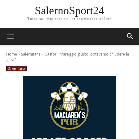
SalernoSport24
Tutto sui migliori siti di scommesse online
Home
Salernitana
Castori: "Pareggio giusto, potevamo chiudere la
gara"
Salernitana