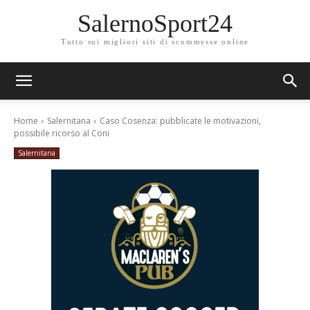
SalernoSport24
Tutto sui migliori siti di scommesse online
Home
Salernitana
Caso Cosenza: pubblicate le motivazioni,
possibile ricorso al Coni
Salernitana