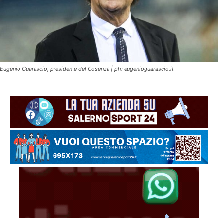
Eugenio Guarascio, presidente del Cosenza | ph: eugenioguarascio.it