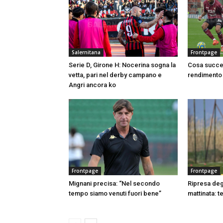
Salernitana
Frontpage
Serie D, Girone H: Nocerina sogna la
Cosa succed
vetta, pari nel derby campano e
rendimento 
Angri ancora ko
Frontpage
Frontpage
Mignani precisa: “Nel secondo
Ripresa degl
tempo siamo venuti fuori bene”
mattinata: t