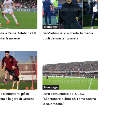
Frontpage
e a Reine-Adélaïde? Il
Da Martusciello a Breda: la media
del francese
punti dei mister granata
Frontpage
i allenamenti già in
Duro comunicato del CCSC:
esta alla gara di Cesena
“Allontanare subito chi rema contro
la Salernitana”