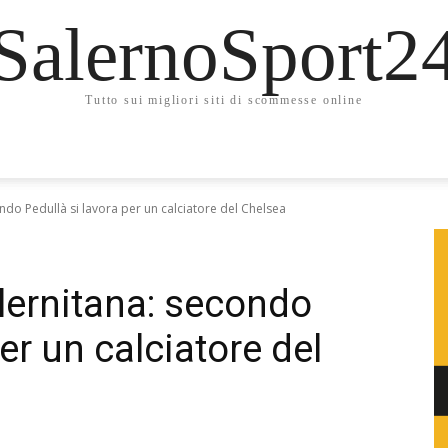
SalernoSport2
Tutto sui migliori siti di scommesse online
ndo Pedullà si lavora per un calciatore del Chelsea
lernitana: secondo
er un calciatore del