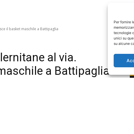
Per fornire 
memorizzare 
tecnologie c
unici su que
su alcune ca
Ac