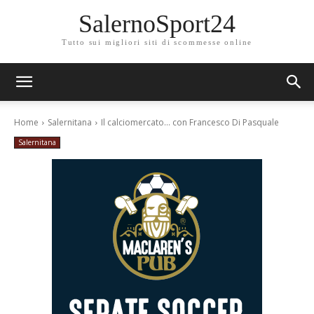
SalernoSport24
Tutto sui migliori siti di scommesse online
Home
Salernitana
Il calciomercato... con Francesco Di Pasquale
Salernitana