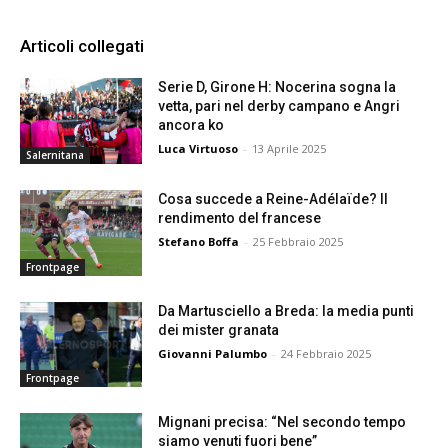
Articoli collegati
Serie D, Girone H: Nocerina sogna la
vetta, pari nel derby campano e Angri
ancora ko
Luca Virtuoso
-
13 Aprile 2025
Salernitana
Cosa succede a Reine-Adélaïde? Il
rendimento del francese
Stefano Boffa
-
25 Febbraio 2025
Frontpage
Da Martusciello a Breda: la media punti
dei mister granata
Giovanni Palumbo
-
24 Febbraio 2025
Frontpage
Mignani precisa: “Nel secondo tempo
siamo venuti fuori bene”