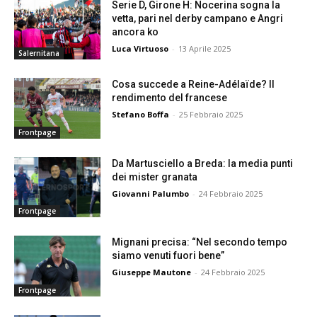
Serie D, Girone H: Nocerina sogna la
vetta, pari nel derby campano e Angri
ancora ko
Luca Virtuoso
-
13 Aprile 2025
Salernitana
Cosa succede a Reine-Adélaïde? Il
rendimento del francese
Stefano Boffa
-
25 Febbraio 2025
Frontpage
Da Martusciello a Breda: la media punti
dei mister granata
Giovanni Palumbo
-
24 Febbraio 2025
Frontpage
Mignani precisa: “Nel secondo tempo
siamo venuti fuori bene”
Giuseppe Mautone
-
24 Febbraio 2025
Frontpage