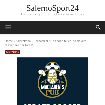
SalernoSport24
Tutto sui migliori siti di scommesse online
Home
Salernitana
Bernardini: "Non sono felice, ho dovuto
rescindere per forza"
Salernitana